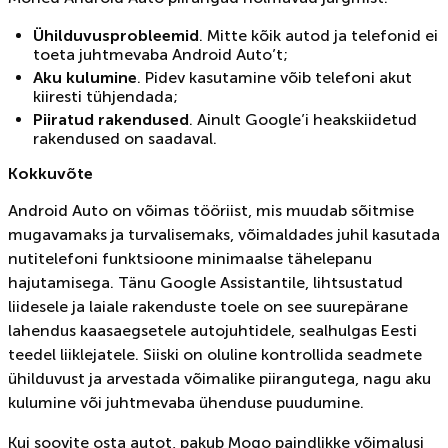
Ühilduvusprobleemid
. Mitte kõik autod ja telefonid ei
toeta juhtmevaba Android Auto’t;
Aku kulumine
. Pidev kasutamine võib telefoni akut
kiiresti tühjendada;
Piiratud rakendused
. Ainult Google’i heakskiidetud
rakendused on saadaval.
Kokkuvõte
Android Auto on võimas tööriist, mis muudab sõitmise
mugavamaks ja turvalisemaks, võimaldades juhil kasutada
nutitelefoni funktsioone minimaalse tähelepanu
hajutamisega. Tänu Google Assistantile, lihtsustatud
liidesele ja laiale rakenduste toele on see suurepärane
lahendus kaasaegsetele autojuhtidele, sealhulgas Eesti
teedel liiklejatele. Siiski on oluline kontrollida seadmete
ühilduvust ja arvestada võimalike piirangutega, nagu aku
kulumine või juhtmevaba ühenduse puudumine.
Kui soovite osta autot, pakub Mogo paindlikke võimalusi