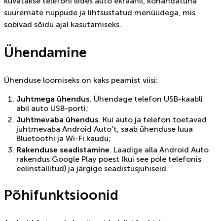
kuvatakse telefoni liides auto ekraanil, kohandatuna
suuremate nuppude ja lihtsustatud menüüdega, mis
sobivad sõidu ajal kasutamiseks.
Ühendamine
Ühenduse loomiseks on kaks peamist viisi:
Juhtmega ühendus
. Ühendage telefon USB-kaabli
abil auto USB-porti;
Juhtmevaba ühendus
. Kui auto ja telefon toetavad
juhtmevaba Android Auto’t, saab ühenduse luua
Bluetoothi ja Wi-Fi kaudu;
Rakenduse seadistamine
. Laadige alla Android Auto
rakendus Google Play poest (kui see pole telefonis
eelinstallitud) ja järgige seadistusjuhiseid.
Põhifunktsioonid