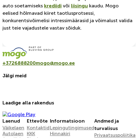
auto soetamiseks
krediidi
või
liisingu
kaudu. Mogo
eelised hõlmavad kiiret taotlusprotsessi,
konkurentsivõimelisi intressimäärasid ja võimalust valida
just teie vajadustele vastav sõiduk.
+3726888200
mogo@mogo.ee
Jälgi meid
Laadige alla rakendus
Laenud
Ettevõte
Informatsioon
Andmed ja
Väikelaen
Kontaktid
Lepingutingimused
turvalisus
Autolaen
KKK
Hinnakiri
Privaatsuspoliitika