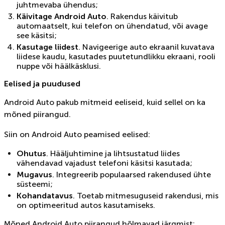
juhtmevaba ühendus;
Käivitage Android Auto
. Rakendus käivitub
automaatselt, kui telefon on ühendatud, või avage
see käsitsi;
Kasutage liidest
. Navigeerige auto ekraanil kuvatava
liidese kaudu, kasutades puutetundlikku ekraani, rooli
nuppe või häälkäsklusi.
Eelised ja puudused
Android Auto pakub mitmeid eeliseid, kuid sellel on ka
mõned piirangud.
Siin on Android Auto peamised eelised:
Ohutus
. Hääljuhtimine ja lihtsustatud liides
vähendavad vajadust telefoni käsitsi kasutada;
Mugavus
. Integreerib populaarsed rakendused ühte
süsteemi;
Kohandatavus
. Toetab mitmesuguseid rakendusi, mis
on optimeeritud autos kasutamiseks.
Mõned Android Auto piirangud hõlmavad järgmist: