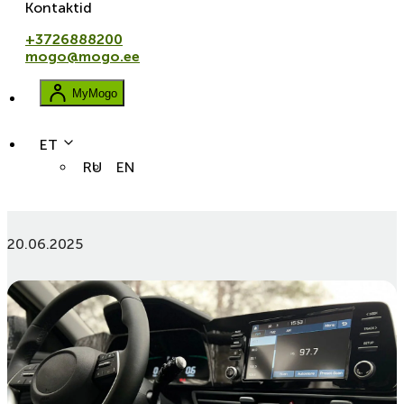
Kontaktid
+3726888200
mogo@mogo.ee
MyMogo
ET
RU
EN
autod
Android Auto: mis see on ja kuidas töötab?
20.06.2025