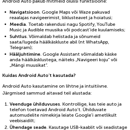
Android Auto pakub mitmeid olulisi funktsioone:
Navigatsioon
. Google Maps või Waze pakuvad
reaalajas navigeerimist, liiklusteavet ja hoiatusi;
Meedia
. Toetab rakendusi nagu Spotify, YouTube
Music ja Audible muusika või podcast’ide kuulamiseks;
Suhtlus
. Võimaldab helistada ja sõnumeid
saata/lugeda häälkäskluste abil (nt WhatsApp,
Telegram);
Hääljuhtimine
. Google Assistant võimaldab käske
anda häälkäsklustega, näiteks „Navigeeri koju“ või
„Mängi muusikat“.
Kuidas Android Auto’t kasutada?
Android Auto kasutamine on lihtne ja intuitiivne.
Järgmised sammud aitavad teil alustada:
Veenduge ühilduvuses
. Kontrollige, kas teie auto ja
telefon toetavad Android Auto’t. Ühilduvate
automudelite nimekirja leiate Google’i ametlikult
veebisaidilt;
Ühendage seade
. Kasutage USB-kaablit või seadistage