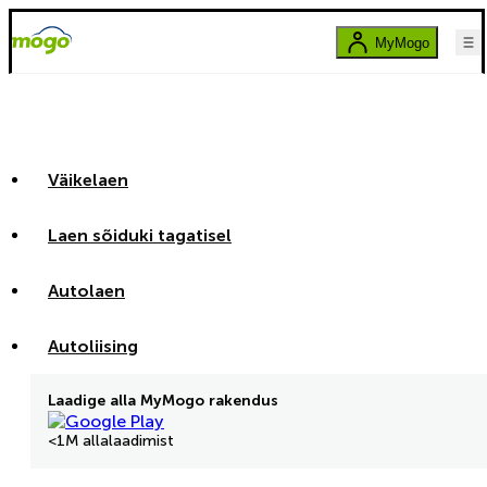
MyMogo
Väikelaen
Laen sõiduki tagatisel
Autolaen
Autoliising
Laadige alla MyMogo rakendus
<1M allalaadimist