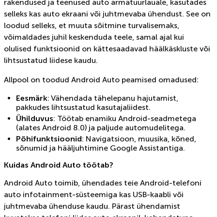
rakendused ja teenused auto armatuurlauale, kasutades
selleks kas auto ekraani või juhtmevaba ühendust. See on
loodud selleks, et muuta sõitmine turvalisemaks,
võimaldades juhil keskenduda teele, samal ajal kui
olulised funktsioonid on kättesaadavad häälkäskluste või
lihtsustatud liidese kaudu.
Allpool on toodud Android Auto peamised omadused:
Eesmärk
: Vähendada tähelepanu hajutamist,
pakkudes lihtsustatud kasutajaliidest.
Ühilduvus
: Töötab enamiku Android-seadmetega
(alates Android 8.0) ja paljude automudelitega.
Põhifunktsioonid
: Navigatsioon, muusika, kõned,
sõnumid ja hääljuhtimine Google Assistantiga.
Kuidas Android Auto töötab?
Android Auto toimib, ühendades teie Android-telefoni
auto infotainment-süsteemiga kas USB-kaabli või
juhtmevaba ühenduse kaudu. Pärast ühendamist