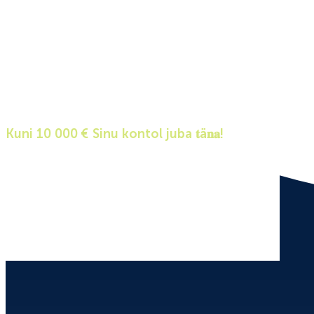
Väikelaen
Kuni 10 000 € Sinu kontol juba 𝐭ä𝐧𝐚!
Vastuse saad kohe peale taotluse esitamist
Ilma tagatiseta
Kindel kuumakse, mis ei sõltu Euriborist