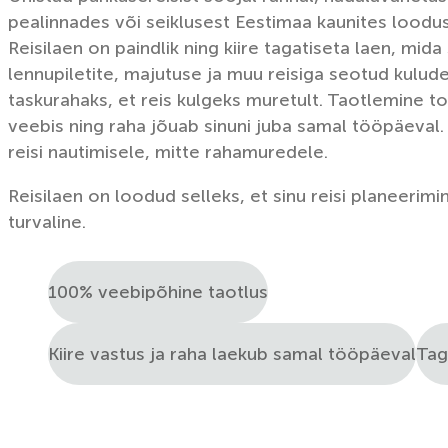
pealinnades või seiklusest Eestimaa kaunites lood
Reisilaen on paindlik ning kiire tagatiseta laen, mid
lennupiletite, majutuse ja muu reisiga seotud kulude 
taskurahaks, et reis kulgeks muretult. Taotlemine 
veebis ning raha jõuab sinuni juba samal tööpäeval
reisi nautimisele, mitte rahamuredele.
Reisilaen on loodud selleks, et sinu reisi planeerimin
turvaline.
100% veebipõhine taotlus
Kiire vastus ja raha laekub samal tööpäeval
Tag