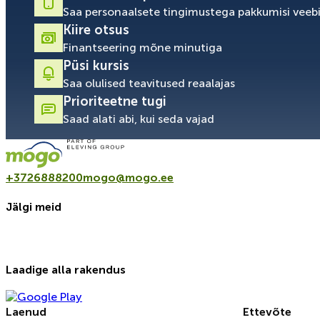
Saa personaalsete tingimustega pakkumisi veeb
Kiire otsus
Finantseering mõne minutiga
Püsi kursis
Saa olulised teavitused reaalajas
Prioriteetne tugi
Saad alati abi, kui seda vajad
+3726888200
mogo@mogo.ee
Jälgi meid
Laadige alla rakendus
Laenud
Ettevõte