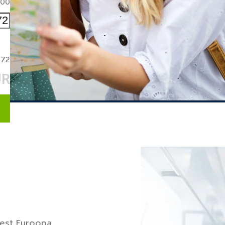
000
72
UR
sest Euroopa