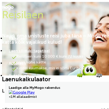
Reisilaen
Naudi oma unistuste reisi juba täna – Mogo reis
Väikelaen
katta kõik vajalikud kulud!
Laen sõiduki tagatisel
Reisilaen kuni 10 000 € kuni 72 kuuks
Laen kohe kätte
Autolaen
Kindel kuumakse, mis ei sõltu Euriborist
Autoliising
Laenukalkulaator
Laadige alla MyMogo rakendus
Laenu summa
(EUR)
<1M allalaadimist