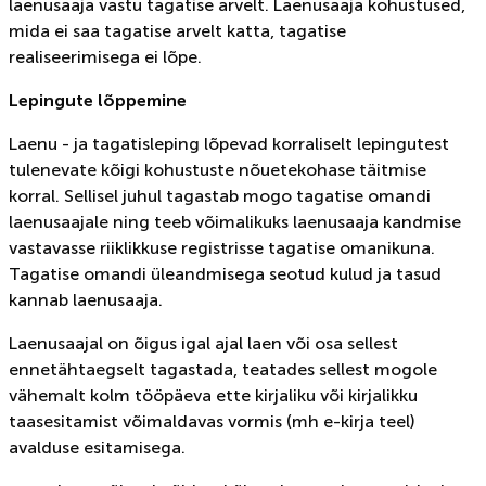
laenusaaja vastu tagatise arvelt. Laenusaaja kohustused,
mida ei saa tagatise arvelt katta, tagatise
realiseerimisega ei lõpe.
Lepingute lõppemine
Laenu - ja tagatisleping lõpevad korraliselt lepingutest
tulenevate kõigi kohustuste nõuetekohase täitmise
korral. Sellisel juhul tagastab mogo tagatise omandi
laenusaajale ning teeb võimalikuks laenusaaja kandmise
vastavasse riiklikkuse registrisse tagatise omanikuna.
Tagatise omandi üleandmisega seotud kulud ja tasud
kannab laenusaaja.
Laenusaajal on õigus igal ajal laen või osa sellest
ennetähtaegselt tagastada, teatades sellest mogole
vähemalt kolm tööpäeva ette kirjaliku või kirjalikku
taasesitamist võimaldavas vormis (mh e-kirja teel)
avalduse esitamisega.