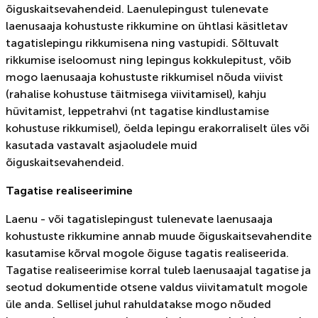
õiguskaitsevahendeid. Laenulepingust tulenevate
laenusaaja kohustuste rikkumine on ühtlasi käsitletav
tagatislepingu rikkumisena ning vastupidi. Sõltuvalt
rikkumise iseloomust ning lepingus kokkulepitust, võib
mogo laenusaaja kohustuste rikkumisel nõuda viivist
(rahalise kohustuse täitmisega viivitamisel), kahju
hüvitamist, leppetrahvi (nt tagatise kindlustamise
kohustuse rikkumisel), öelda lepingu erakorraliselt üles või
kasutada vastavalt asjaoludele muid
õiguskaitsevahendeid.
Tagatise realiseerimine
Laenu - või tagatislepingust tulenevate laenusaaja
kohustuste rikkumine annab muude õiguskaitsevahendite
kasutamise kõrval mogole õiguse tagatis realiseerida.
Tagatise realiseerimise korral tuleb laenusaajal tagatise ja
seotud dokumentide otsene valdus viivitamatult mogole
üle anda. Sellisel juhul rahuldatakse mogo nõuded