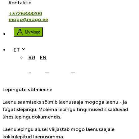
Kontaktid
+3726888200
mogo@mogo.ee
MyMogo
ET
RU
EN
Lepingutingimused
Lepingute sõlmimine
Laenu saamiseks sõlmib laenusaaja mogoga laenu - ja
tagatislepingu. Mõlema lepingu tingimused sisalduvad
ühes lepingudokumendis.
Laenulepingu alusel väljastab mogo laenusaajale
kokkulepitud laenusumma.