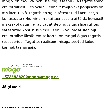
mogol on mõjuval põhjusel õigus laenu - ja tagatisleping
erakorraliselt üles öelda. Selliseks mõjuvaks põhjuseks on
mh laenu - või tagatislepingus sätestatud Laenusaaja
kohustuste rikkumine (nt kui laenusaaja ei täida kohaselt
maksekohustusi, eirab tagatislepingus tagatise suhtes
sätestatud kohustusi vms). Laenu - või tagatislepingu
erakorralise ülesütlemise korral on mogol õigus tagatis
realiseerida. Tagatise realiseerimisega seotud kulud
kannab laenusaaja.
+3726888200
mogo@mogo.ee
Jälgi meid
Laadige alla rakendus