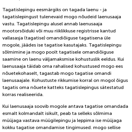
Tagatislepingu eesmärgiks on tagada laenu - ja
tagatislepingust tulenevaid mogo nõudeid laenusaaja
vastu. Tagatislepingu alusel annab laenusaaja
mootorsõiduki või muu riiklikkuse registrisse kantud
vallasasja (tagatise) omandiõiguse tagatisena üle
mogole, jäädes ise tagatise kasutajaks. Tagatislepingu
sõlmimine ja mogo poolt tagatisele omandiõiguse
saamine on laenu väljamaksmise kohustuslik eeldus. Kui
laenusaaja täidab oma rahalised kohustused mogo ees
nõuetekohaselt, tagastab mogo tagatise omandi
laenusaajale. Kohustuste rikkumise korral on mogol õigus
tagatis oma nõuete katteks tagatislepingus sätestatud
korras realiseerida.
Kui laenusaaja soovib mogole antava tagatise omandada
esmalt kolmandalt isikult, peab ta selleks sõlmima
müüjaga vastava müügilepingu ja leppima ise müüjaga
kokku tagatise omandamise tingimused. mogo sellise