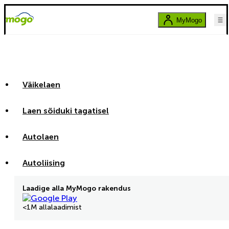
MyMogo
Väikelaen
Laen sõiduki tagatisel
Autolaen
Autoliising
Laadige alla MyMogo rakendus
<1M allalaadimist