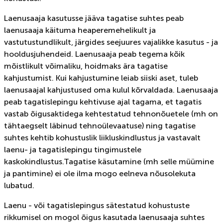
Laenusaaja kasutusse jääva tagatise suhtes peab
laenusaaja käituma heaperemehelikult ja
vastutustundlikult, järgides seejuures vajalikke kasutus - ja
hooldusjuhendeid. Laenusaaja peab tegema kõik
mõistlikult võimaliku, hoidmaks ära tagatise
kahjustumist. Kui kahjustumine leiab siiski aset, tuleb
laenusaajal kahjustused oma kulul kõrvaldada. Laenusaaja
peab tagatislepingu kehtivuse ajal tagama, et tagatis
vastab õigusaktidega kehtestatud tehnonõuetele (mh on
tähtaegselt läbinud tehnoülevaatuse) ning tagatise
suhtes kehtib kohustuslik liikluskindlustus ja vastavalt
laenu- ja tagatislepingu tingimustele
kaskokindlustus.Tagatise käsutamine (mh selle müümine
ja pantimine) ei ole ilma mogo eelneva nõusolekuta
lubatud.
Laenu - või tagatislepingus sätestatud kohustuste
rikkumisel on mogol õigus kasutada laenusaaja suhtes