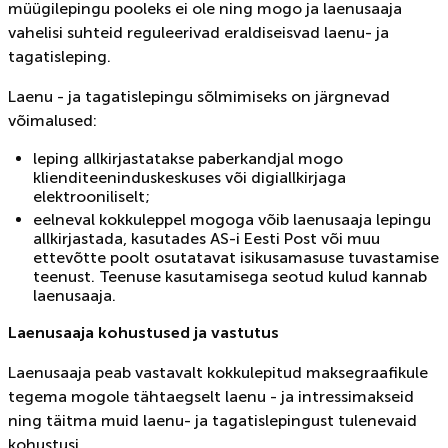
müügilepingu pooleks ei ole ning mogo ja laenusaaja
vahelisi suhteid reguleerivad eraldiseisvad laenu- ja
tagatisleping.
Laenu - ja tagatislepingu sõlmimiseks on järgnevad
võimalused:
leping allkirjastatakse paberkandjal mogo
klienditeeninduskeskuses või digiallkirjaga
elektrooniliselt;
eelneval kokkuleppel mogoga võib laenusaaja lepingu
allkirjastada, kasutades AS-i Eesti Post või muu
ettevõtte poolt osutatavat isikusamasuse tuvastamise
teenust. Teenuse kasutamisega seotud kulud kannab
laenusaaja.
Laenusaaja kohustused ja vastutus
Laenusaaja peab vastavalt kokkulepitud maksegraafikule
tegema mogole tähtaegselt laenu - ja intressimakseid
ning täitma muid laenu- ja tagatislepingust tulenevaid
kohustusi.