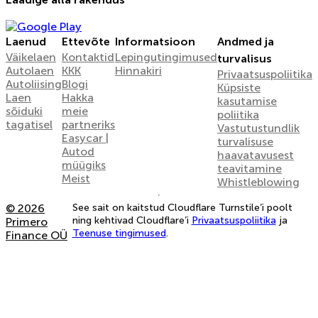
Laenud
Ettevõte
Informatsioon
Andmed ja
Väikelaen
Kontaktid
Lepingutingimused
turvalisus
Autolaen
KKK
Hinnakiri
Privaatsuspoliitika
Autoliising
Blogi
Küpsiste
Laen
Hakka
kasutamise
sõiduki
meie
poliitika
tagatisel
partneriks
Vastutustundlik
Easycar |
turvalisuse
Autod
haavatavusest
müügiks
teavitamine
Meist
Whistleblowing
© 2026
See sait on kaitstud Cloudflare Turnstile’i poolt
ning kehtivad Cloudflare’i
Privaatsuspoliitika
ja
Primero
Teenuse tingimused
.
Finance OÜ