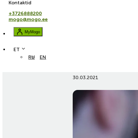
Kontaktid
+3726888200
mogo@mogo.ee
MyMogo
ET
RU
EN
Sinu Mogo arvete tasumine p
30.03.2021