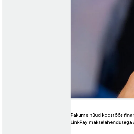
Pakume nüüd koostöös finan
LinkPay makselahendusega s