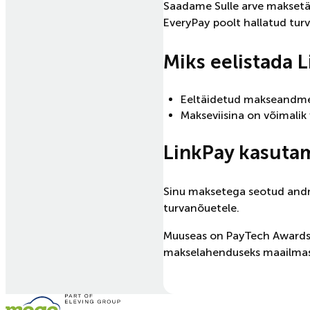
Saadame Sulle arve maksetäht
EveryPay poolt hallatud tur
Miks eelistada 
Eeltäidetud makseandm
Makseviisina on võimalik
LinkPay kasutam
Sinu maksetega seotud andm
turvanõuetele.
Muuseas on PayTech Awards 
makselahenduseks maailmas