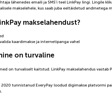
aja lähenedes emaili ja SMS’i teel LinkPay lingi. Lingile kli
valisele makselehele, kus saab juba eeltäidetud andmetega 
LinkPay makselahendust?
ed
 valida kaardimakse ja internetipanga vahel
ine on turvaline
ed on turvaliselt kaitstud. LinkPay makselahendus vastab
2020 tunnistanud EveryPay loodud digimakse platvormi par
.