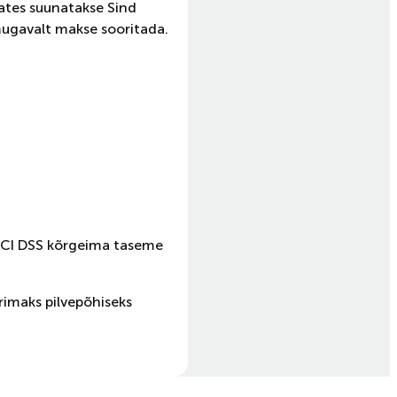
kates suunatakse Sind
mugavalt makse sooritada.
 PCI DSS kõrgeima taseme
imaks pilvepõhiseks