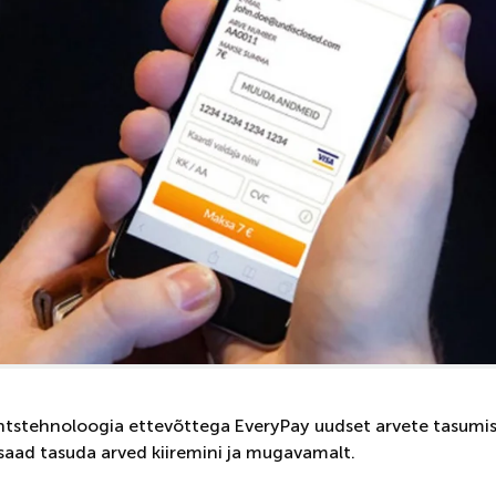
tstehnoloogia ettevõttega EveryPay uudset arvete tasumis
aad tasuda arved kiiremini ja mugavamalt.