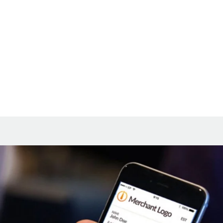
ole kunagi olnud lihtsam!