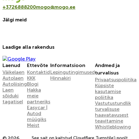
+3726888200
mogo@mogo.ee
Jälgi meid
Laadige alla rakendus
Laenud
Ettevõte
Informatsioon
Andmed ja
Väikelaen
Kontaktid
Lepingutingimused
turvalisus
Autolaen
KKK
Hinnakiri
Privaatsuspoliitika
Autoliising
Blogi
Küpsiste
Laen
Hakka
kasutamise
sõiduki
meie
poliitika
tagatisel
partneriks
Vastutustundlik
Easycar |
turvalisuse
Autod
haavatavusest
müügiks
teavitamine
Meist
Whistleblowing
© 2026
See sait on kaitstud Cloudflare Turnstile’i poolt