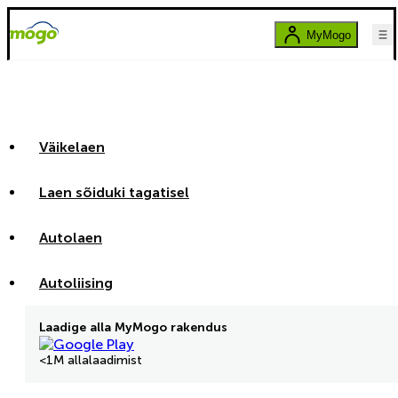
MyMogo
Väikelaen
Laen sõiduki tagatisel
Autolaen
Autoliising
Laadige alla MyMogo rakendus
<1M allalaadimist