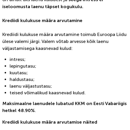
iseloomusta laenu täpset kogukulu.
Krediidi kulukuse määra arvutamine
Krediidi kulukuse määra arvutamine toimub Euroopa Liidu
ülese valemi järgi. Valem võtab arvesse kõik laenu
väljastamisega kaasnevad kulud:
intress;
lepingutasu;
kuutasu;
haldustasu;
laenu väljastustasu;
teised võimalikud kaasnevad kulud.
Maksimaalne laenudele lubatud KKM on Eesti Vabariigis
hetkel 48.90%
.
Krediidi kulukuse määra arvutamise näited