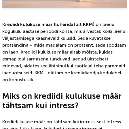
Krediidi kulukuse määr (lühendatult KKM)
on laenu
kogukulu aastase perioodi kohta, mis arvestab kõiki laenu
väljastamisega kaasnevaid kulusid. Seda kuvatakse
protsendina – mida madalam on protsent, seda soodsam
on laen. Krediidi kulukuse määr aitab mõista, kuidas
esmapilgul sarnasena tunduvad laenud üksteisest
erinevad, aidates seeläbi sinul kui taotlejal teha paremaid
laenuotsuseid. KKM-i näitamine krediidiandja kodulehel
on kohustuslik.
Miks on krediidi kulukuse määr
tähtsam kui intress?
Krediidi kuluse määr on tähtsam kui intress, sest intress
on ainult üks laenu kuludest ja
seega intress ei