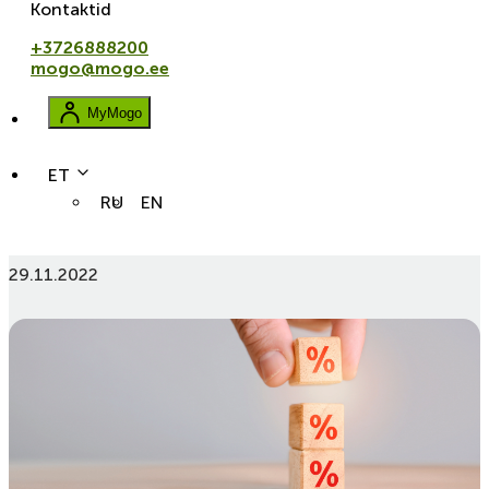
Kontaktid
+3726888200
mogo@mogo.ee
MyMogo
ET
RU
EN
Mis on krediidi kulukuse määr (KKM)?
29.11.2022