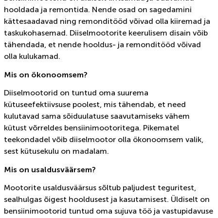
hooldada ja remontida. Nende osad on sagedamini
kättesaadavad ning remonditööd võivad olla kiiremad ja
taskukohasemad. Diiselmootorite keerulisem disain võib
tähendada, et nende hooldus- ja remonditööd võivad
olla kulukamad.
Mis on ökonoomsem?
Diiselmootorid on tuntud oma suurema
kütuseefektiivsuse poolest, mis tähendab, et need
kulutavad sama sõiduulatuse saavutamiseks vähem
kütust võrreldes bensiinimootoritega. Pikematel
teekondadel võib diiselmootor olla ökonoomsem valik,
sest kütusekulu on madalam.
Mis on usaldusväärsem?
Mootorite usaldusväärsus sõltub paljudest teguritest,
sealhulgas õigest hooldusest ja kasutamisest. Üldiselt on
bensiinimootorid tuntud oma sujuva töö ja vastupidavuse