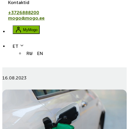
Kontaktid
+3726888200
mogo@mogo.ee
MyMogo
ET
RU
EN
autod
Diisel vs bensiin: millist mootorit valida?
16.08.2023