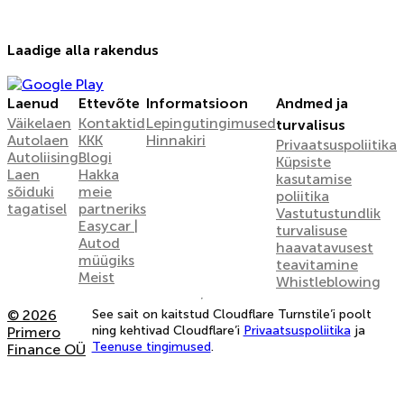
Laadige alla rakendus
Laenud
Ettevõte
Informatsioon
Andmed ja
Väikelaen
Kontaktid
Lepingutingimused
turvalisus
Autolaen
KKK
Hinnakiri
Privaatsuspoliitika
Autoliising
Blogi
Küpsiste
Laen
Hakka
kasutamise
sõiduki
meie
poliitika
tagatisel
partneriks
Vastutustundlik
Easycar |
turvalisuse
Autod
haavatavusest
müügiks
teavitamine
Meist
Whistleblowing
© 2026
See sait on kaitstud Cloudflare Turnstile’i poolt
ning kehtivad Cloudflare’i
Privaatsuspoliitika
ja
Primero
Teenuse tingimused
.
Finance OÜ