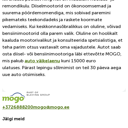
remondikulu. Diiselmootorid on ökonoomsemad ja
suurema pöördemomendiga, mis sobivad paremini
pikemateks teekondadeks ja raskete koormate
vedamiseks. Kui keskkonnasõbralikkus on oluline, võivad
bensiinimootorid olla parem valik. Oluline on hoolikalt
kaaluda mootorivalikut ja konsulteerida spetsialistiga, et
teha parim otsus vastavalt oma vajadustele. Autot saab
osta diisel- või bensiinimootoriga läbi ettevõtte MOGO,
mis pakub
auto väikelaenu
kuni 15000 euro
ulatuses. Pärast lepingu sõlmimist on teil 30 päeva aega
uue auto otsimiseks.
+3726888200
mogo@mogo.ee
Jälgi meid