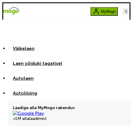
MyMogo
Väikelaen
Laen sõiduki tagatisel
Autolaen
Autoliising
Laadige alla MyMogo rakendus
<1M allalaadimist