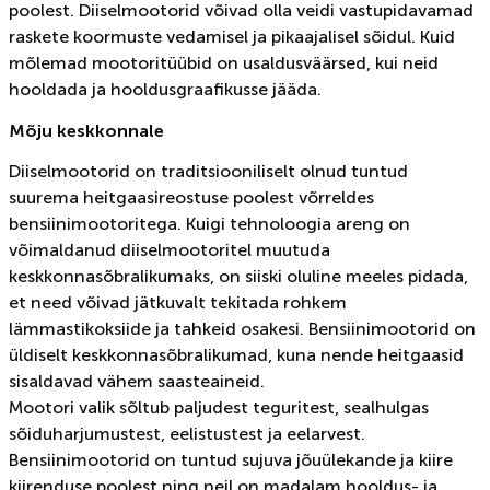
poolest. Diiselmootorid võivad olla veidi vastupidavamad
raskete koormuste vedamisel ja pikaajalisel sõidul. Kuid
mõlemad mootoritüübid on usaldusväärsed, kui neid
hooldada ja hooldusgraafikusse jääda.
Mõju keskkonnale
Diiselmootorid on traditsiooniliselt olnud tuntud
suurema heitgaasireostuse poolest võrreldes
bensiinimootoritega. Kuigi tehnoloogia areng on
võimaldanud diiselmootoritel muutuda
keskkonnasõbralikumaks, on siiski oluline meeles pidada,
et need võivad jätkuvalt tekitada rohkem
lämmastikoksiide ja tahkeid osakesi. Bensiinimootorid on
üldiselt keskkonnasõbralikumad, kuna nende heitgaasid
sisaldavad vähem saasteaineid.
Mootori valik sõltub paljudest teguritest, sealhulgas
sõiduharjumustest, eelistustest ja eelarvest.
Bensiinimootorid on tuntud sujuva jõuülekande ja kiire
kiirenduse poolest ning neil on madalam hooldus- ja