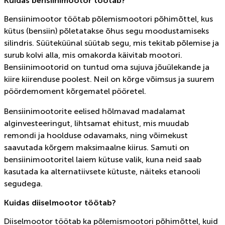
Kuidas bensiinimootor töötab?
Bensiinimootor töötab põlemismootori põhimõttel, kus
kütus (bensiin) põletatakse õhus segu moodustamiseks
silindris. Süüteküünal süütab segu, mis tekitab põlemise ja
surub kolvi alla, mis omakorda käivitab mootori.
Bensiinimootorid on tuntud oma sujuva jõuülekande ja
kiire kiirenduse poolest. Neil on kõrge võimsus ja suurem
pöördemoment kõrgematel pööretel.
Bensiinimootorite eelised hõlmavad madalamat
alginvesteeringut, lihtsamat ehitust, mis muudab
remondi ja hoolduse odavamaks, ning võimekust
saavutada kõrgem maksimaalne kiirus. Samuti on
bensiinimootoritel laiem kütuse valik, kuna neid saab
kasutada ka alternatiivsete kütuste, näiteks etanooli
segudega.
Kuidas diiselmootor töötab?
Diiselmootor töötab ka põlemismootori põhimõttel, kuid