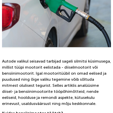
Autode valikul seisavad tarbijad sageli silmitsi küsimusega,
millist tüüpi mootorit eelistada - diiselmootorit või
bensiinimootorit. Igal mootoritüübil on omad eelised ja
puudused ning õige valiku tegemine võib sõltuda
mitmest olulisest tegurist. Selles artiklis analüüsime
diisel- ja bensiinimootorite tööpõhimõtteid, nende
eeliseid, hoolduse ja remondi aspekte, kütusekulu
erinevust, usaldusväärsust ning mõju keskkonnale.