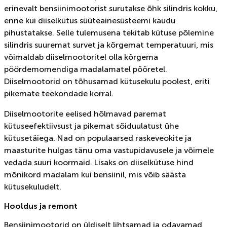
erinevalt bensiinimootorist surutakse õhk silindris kokku,
enne kui diiselkütus süüteainesüsteemi kaudu
pihustatakse. Selle tulemusena tekitab kütuse põlemine
silindris suuremat survet ja kõrgemat temperatuuri, mis
võimaldab diiselmootoritel olla kõrgema
pöördemomendiga madalamatel pööretel.
Diiselmootorid on tõhusamad kütusekulu poolest, eriti
pikemate teekondade korral.
Diiselmootorite eelised hõlmavad paremat
kütuseefektiivsust ja pikemat sõiduulatust ühe
kütusetäiega. Nad on populaarsed raskeveokite ja
maasturite hulgas tänu oma vastupidavusele ja võimele
vedada suuri koormaid. Lisaks on diiselkütuse hind
mõnikord madalam kui bensiinil, mis võib säästa
kütusekuludelt.
Hooldus ja remont
Bensiinimootorid on üldiselt lihtsamad ja odavamad