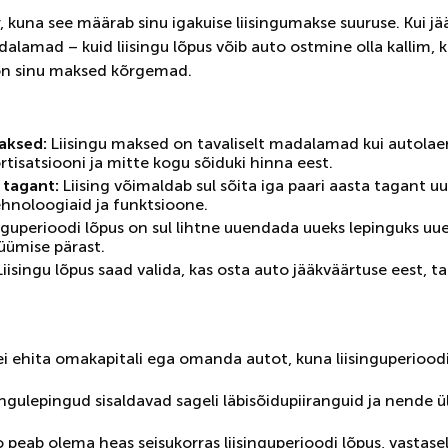
, kuna see määrab sinu igakuise liisingumakse suuruse. Kui j
lamad – kuid liisingu lõpus võib auto ostmine olla kallim, ku
 on sinu maksed kõrgemad.
aksed:
Liisingu maksed on tavaliselt madalamad kui autola
tisatsiooni ja mitte kogu sõiduki hinna eest.
a tagant:
Liising võimaldab sul sõita iga paari aasta tagant 
hnoloogiaid ja funktsioone.
inguperioodi lõpus on sul lihtne uuendada uueks lepinguks uu
ümise pärast.
iisingu lõpus saad valida, kas osta auto jääkväärtuse eest, ta
ei ehita omakapitali ega omanda autot, kuna liisinguperioodi 
ingulepingud sisaldavad sageli läbisõidupiiranguid ja nende 
 peab olema heas seisukorras liisinguperioodi lõpus, vastase