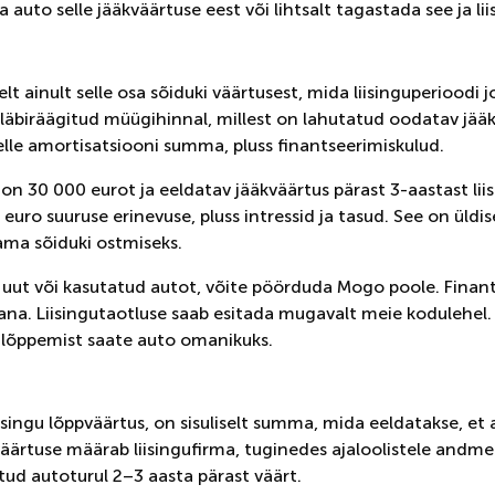
 auto selle jääkväärtuse eest või lihtsalt tagastada see ja lii
iselt ainult selle osa sõiduki väärtusest, mida liisinguperioodi
biräägitud müügihinnal, millest on lahutatud oodatav jääkvä
lle amortisatsiooni summa, pluss finantseerimiskulud.
on 30 000 eurot ja eeldatav jääkväärtus pärast 3-aastast lii
uro suuruse erinevuse, pluss intressid ja tasud. See on üldi
ama sõiduki ostmiseks.
uut või kasutatud autot, võite pöörduda Mogo poole. Finan
na. Liisingutaotluse saab esitada mugavalt meie kodulehel. E
gu lõppemist saate auto omanikuks.
iisingu lõppväärtus, on sisuliselt summa, mida eeldatakse, et
 väärtuse määrab liisingufirma, tuginedes ajaloolistele andmet
tud autoturul 2–3 aasta pärast väärt.