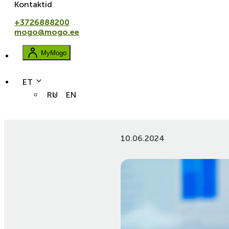
Kontaktid
+3726888200
mogo@mogo.ee
MyMogo
ET
RU
EN
liising
Mis on liising?
10.06.2024