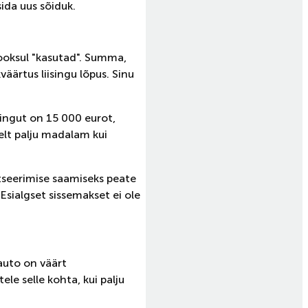
sida uus sõiduk.
 jooksul "kasutad". Summa,
ärtus liisingu lõpus. Sinu
singut on 15 000 eurot,
selt palju madalam kui
tseerimise saamiseks peate
sialgset sissemakset ei ole
 auto on väärt
ele selle kohta, kui palju