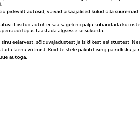
.
isid pidevalt autosid, võivad pikaajalised kulud olla suuremad 
lusi:
Liisitud autot ei saa sageli nii palju kohandada kui os
uperioodi lõpus taastada algsesse seisukorda.
ub sinu eelarvest, sõiduvajadustest ja isiklikest eelistustest.
istada laenu võtmist. Kuid teistele pakub liising paindlikku 
 uue autoga.