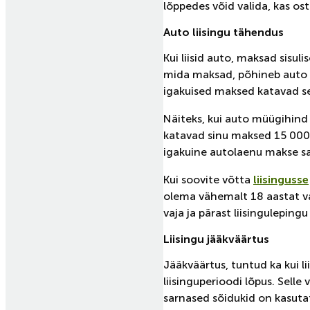
lõppedes võid valida, kas osta
Auto liisingu tähendus
Kui liisid auto, maksad sisul
mida maksad, põhineb auto lä
igakuised maksed katavad se
Näiteks, kui auto müügihind 
katavad sinu maksed 15 000 e
igakuine autolaenu makse s
Kui soovite võtta
liisingusse
olema vähemalt 18 aastat va
vaja ja pärast liisingulepin
Liisingu jääkväärtus
Jääkväärtus, tuntud ka kui l
liisinguperioodi lõpus. Selle
sarnased sõidukid on kasuta