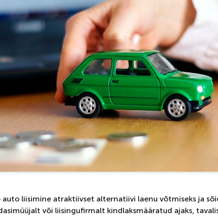
uto liisimine atraktiivset alternatiivi laenu võtmiseks ja sõid
 edasimüüjalt või liisingufirmalt kindlaksmääratud ajaks, tavali