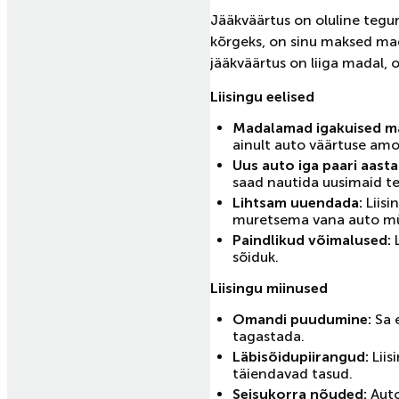
Jääkväärtus on oluline tegur
kõrgeks, on sinu maksed mada
jääkväärtus on liiga madal,
Liisingu eelised
Madalamad igakuised m
ainult auto väärtuse amor
Uus auto iga paari aast
saad nautida uusimaid te
Lihtsam uuendada:
Liis
muretsema vana auto mü
Paindlikud võimalused:
L
sõiduk.
Liisingu miinused
Omandi puudumine:
Sa 
tagastada.
Läbisõidupiirangud:
Liis
täiendavad tasud.
Seisukorra nõuded:
Auto