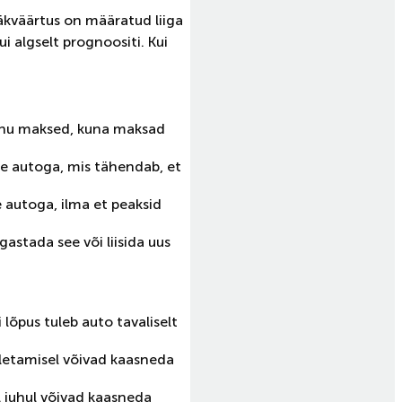
ääkväärtus on määratud liiga
i algselt prognoositi. Kui
enu maksed, kuna maksad
uue autoga, mis tähendab, et
e autoga, ilma et peaksid
gastada see või liisida uus
lõpus tuleb auto tavaliselt
ületamisel võivad kaasneda
l juhul võivad kaasneda