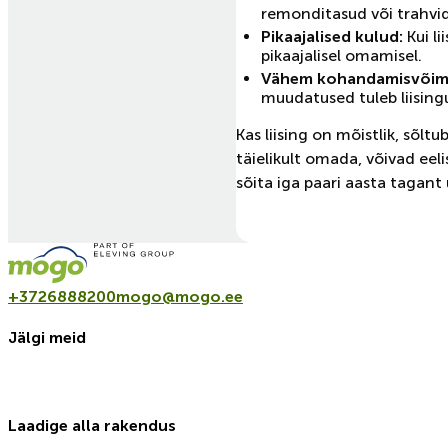
remonditasud või trahvid
Pikaajalised kulud:
Kui li
pikaajalisel omamisel.
Vähem kohandamisvõima
muudatused tuleb liising
Kas liising on mõistlik, sõlt
täielikult omada, võivad eel
sõita iga paari aasta tagant
+3726888200
mogo@mogo.ee
Jälgi meid
Laadige alla rakendus