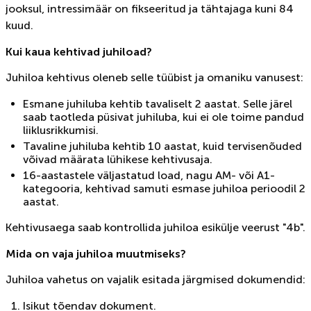
jooksul, intressimäär on fikseeritud ja tähtajaga kuni 84
kuud.
Kui kaua kehtivad juhiload?
Juhiloa kehtivus oleneb selle tüübist ja omaniku vanusest:
Esmane juhiluba kehtib tavaliselt 2 aastat. Selle järel
saab taotleda püsivat juhiluba, kui ei ole toime pandud
liiklusrikkumisi.
Tavaline juhiluba kehtib 10 aastat, kuid tervisenõuded
võivad määrata lühikese kehtivusaja.
16-aastastele väljastatud load, nagu AM- või A1-
kategooria, kehtivad samuti esmase juhiloa perioodil 2
aastat.
Kehtivusaega saab kontrollida juhiloa esikülje veerust "4b".
Mida on vaja juhiloa muutmiseks?
Juhiloa vahetus on vajalik esitada järgmised dokumendid:
Isikut tõendav dokument.