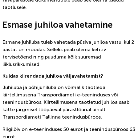
taotlusele.
Esmase juhiloa vahetamine
Esmane juhiluba tuleb vahetada püsiva juhiloa vastu, kui 2
aastat on möödas. Selleks peab olema kehtiv
tervisetõend ning puuduma kõik suuremad
liiklusrikkumised.
Kuidas kiirendada juhiloa väljavahetamist?
Juhiluba ja põhijuhiluba on võimalik taotleda
kiirtellimusena Transpordiameti e-teeninduses või
teenindusbüroos. Kiirtellimusena taotletud juhiloa saab
kätte järgmisel tööpäeval pärastlõunal ainult
Transpordiameti Tallinna teenindusbüroos.
Riigilõiv on e-teeninduses 50 eurot ja teenindusbüroos 63
eurot.