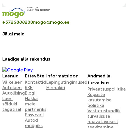
+3726888200
mogo@mogo.ee
Jälgi meid
Laadige alla rakendus
Laenud
Ettevõte
Informatsioon
Andmed ja
Väikelaen
Kontaktid
Lepingutingimused
turvalisus
Autolaen
KKK
Hinnakiri
Privaatsuspoliitika
Autoliising
Blogi
Küpsiste
Laen
Hakka
kasutamise
sõiduki
meie
poliitika
tagatisel
partneriks
Vastutustundlik
Easycar |
turvalisuse
Autod
haavatavusest
müügiks
teavitamine