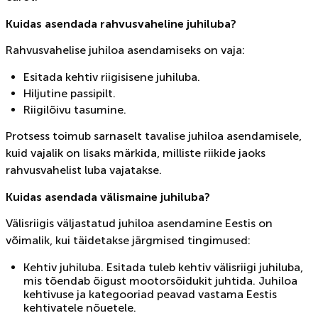
Kuidas asendada rahvusvaheline juhiluba?
Rahvusvahelise juhiloa asendamiseks on vaja:
Esitada kehtiv riigisisene juhiluba.
Hiljutine passipilt.
Riigilõivu tasumine.
Protsess toimub sarnaselt tavalise juhiloa asendamisele,
kuid vajalik on lisaks märkida, milliste riikide jaoks
rahvusvahelist luba vajatakse.
Kuidas asendada välismaine juhiluba?
Välisriigis väljastatud juhiloa asendamine Eestis on
võimalik, kui täidetakse järgmised tingimused:
Kehtiv juhiluba. Esitada tuleb kehtiv välisriigi juhiluba,
mis tõendab õigust mootorsõidukit juhtida. Juhiloa
kehtivuse ja kategooriad peavad vastama Eestis
kehtivatele nõuetele.