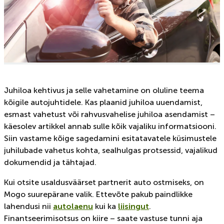
Juhiloa kehtivus ja selle vahetamine on oluline teema
kõigile autojuhtidele. Kas plaanid juhiloa uuendamist,
esmast vahetust või rahvusvahelise juhiloa asendamist –
käesolev artikkel annab sulle kõik vajaliku informatsiooni.
Siin vastame kõige sagedamini esitatavatele küsimustele
juhilubade vahetus kohta, sealhulgas protsessid, vajalikud
dokumendid ja tähtajad.
Kui otsite usaldusväärset partnerit auto ostmiseks, on
Mogo suurepärane valik. Ettevõte pakub paindlikke
lahendusi nii
autolaenu
kui ka
liisingut
.
Finantseerimisotsus on kiire – saate vastuse tunni aja