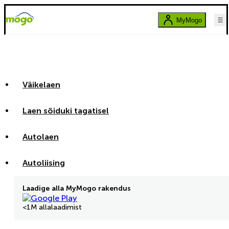
MyMogo
Väikelaen
Laen sõiduki tagatisel
Autolaen
Autoliising
Laadige alla MyMogo rakendus
<1M allalaadimist