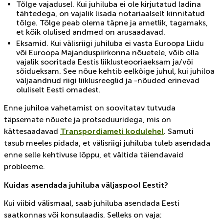
Tõlge vajadusel. Kui juhiluba ei ole kirjutatud ladina
tähtedega, on vajalik lisada notariaalselt kinnitatud
tõlge. Tõlge peab olema täpne ja ametlik, tagamaks,
et kõik olulised andmed on arusaadavad.
Eksamid. Kui välisriigi juhiluba ei vasta Euroopa Liidu
või Euroopa Majanduspiirkonna nõuetele, võib olla
vajalik sooritada Eestis liiklusteooriaeksam ja/või
sõidueksam. See nõue kehtib eelkõige juhul, kui juhiloa
väljaandnud riigi liiklusreeglid ja -nõuded erinevad
oluliselt Eesti omadest.
Enne juhiloa vahetamist on soovitatav tutvuda
täpsemate nõuete ja protseduuridega, mis on
kättesaadavad
Transpordiameti kodulehel
. Samuti
tasub meeles pidada, et välisriigi juhiluba tuleb asendada
enne selle kehtivuse lõppu, et vältida täiendavaid
probleeme.
Kuidas asendada juhiluba väljaspool Eestit?
Kui viibid välismaal, saab juhiluba asendada Eesti
saatkonnas või konsulaadis. Selleks on vaja: