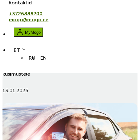
Kontaktid
+3726888200
mogo@mogo.ee
MyMogo
ET
RU
EN
dokumendid
Kõik juhilubade vahetusest: vastused korduma kippuvatele
küsimustele
13.01.2025