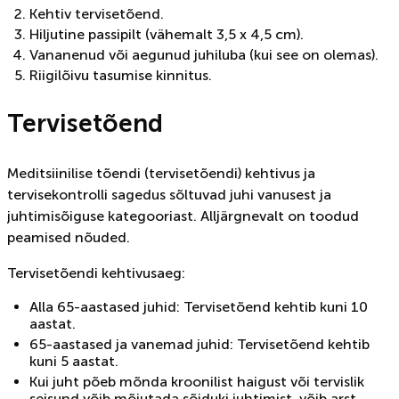
Kehtiv tervisetõend.
Hiljutine passipilt (vähemalt 3,5 x 4,5 cm).
Vananenud või aegunud juhiluba (kui see on olemas).
Riigilõivu tasumise kinnitus.
Tervisetõend
Meditsiinilise tõendi (tervisetõendi) kehtivus ja
tervisekontrolli sagedus sõltuvad juhi vanusest ja
juhtimisõiguse kategooriast. Alljärgnevalt on toodud
peamised nõuded.
Tervisetõendi kehtivusaeg:
Alla 65-aastased juhid: Tervisetõend kehtib kuni 10
aastat.
65-aastased ja vanemad juhid: Tervisetõend kehtib
kuni 5 aastat.
Kui juht põeb mõnda kroonilist haigust või tervislik
seisund võib mõjutada sõiduki juhtimist, võib arst