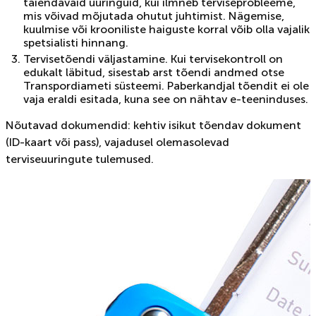
täiendavaid uuringuid, kui ilmneb terviseprobleeme,
mis võivad mõjutada ohutut juhtimist. Nägemise,
kuulmise või krooniliste haiguste korral võib olla vajalik
spetsialisti hinnang.
Tervisetõendi väljastamine. Kui tervisekontroll on
edukalt läbitud, sisestab arst tõendi andmed otse
Transpordiameti süsteemi. Paberkandjal tõendit ei ole
vaja eraldi esitada, kuna see on nähtav e-teeninduses.
Nõutavad dokumendid: kehtiv isikut tõendav dokument
(ID-kaart või pass), vajadusel olemasolevad
terviseuuringute tulemused.