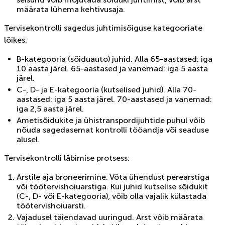
määrata lühema kehtivusaja.
Tervisekontrolli sagedus juhtimisõiguse kategooriate
lõikes:
B-kategooria (sõiduauto) juhid. Alla 65-aastased: iga
10 aasta järel. 65-aastased ja vanemad: iga 5 aasta
järel.
C-, D- ja E-kategooria (kutselised juhid). Alla 70-
aastased: iga 5 aasta järel. 70-aastased ja vanemad:
iga 2,5 aasta järel.
Ametisõidukite ja ühistranspordijuhtide puhul võib
nõuda sagedasemat kontrolli tööandja või seaduse
alusel.
Tervisekontrolli läbimise protsess:
Arstile aja broneerimine. Võta ühendust perearstiga
või töötervishoiuarstiga. Kui juhid kutselise sõidukit
(C-, D- või E-kategooria), võib olla vajalik külastada
töötervishoiuarsti.
Vajadusel täiendavad uuringud. Arst võib määrata