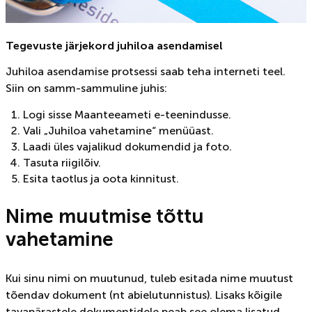
Tegevuste järjekord juhiloa asendamisel
Juhiloa asendamise protsessi saab teha interneti teel.
Siin on samm-sammuline juhis:
Logi sisse Maanteeameti e-teenindusse.
Vali „Juhiloa vahetamine“ menüüast.
Laadi üles vajalikud dokumendid ja foto.
Tasuta riigilõiv.
Esita taotlus ja oota kinnitust.
Nime muutmise tõttu
vahetamine
Kui sinu nimi on muutunud, tuleb esitada nime muutust
tõendav dokument (nt abielutunnistus). Lisaks kõigile
tavapärastele dokumentidele peab see olema lisatud