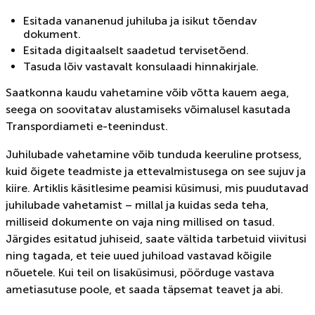
Esitada vananenud juhiluba ja isikut tõendav
dokument.
Esitada digitaalselt saadetud tervisetõend.
Tasuda lõiv vastavalt konsulaadi hinnakirjale.
Saatkonna kaudu vahetamine võib võtta kauem aega,
seega on soovitatav alustamiseks võimalusel kasutada
Transpordiameti e-teenindust.
Juhilubade vahetamine võib tunduda keeruline protsess,
kuid õigete teadmiste ja ettevalmistusega on see sujuv ja
kiire. Artiklis käsitlesime peamisi küsimusi, mis puudutavad
juhilubade vahetamist – millal ja kuidas seda teha,
milliseid dokumente on vaja ning millised on tasud.
Järgides esitatud juhiseid, saate vältida tarbetuid viivitusi
ning tagada, et teie uued juhiload vastavad kõigile
nõuetele. Kui teil on lisaküsimusi, pöörduge vastava
ametiasutuse poole, et saada täpsemat teavet ja abi.