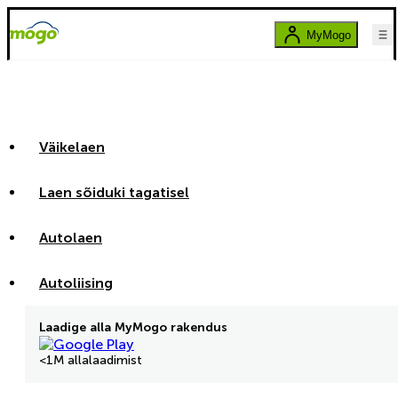
MyMogo
Väikelaen
Laen sõiduki tagatisel
Autolaen
Autoliising
Laadige alla MyMogo rakendus
<1M allalaadimist