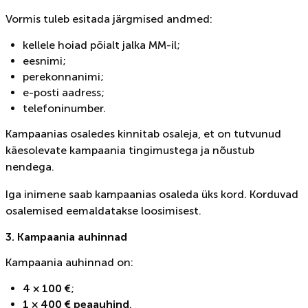
Vormis tuleb esitada järgmised andmed:
kellele hoiad pöialt jalka MM-il;
eesnimi;
perekonnanimi;
e-posti aadress;
telefoninumber.
Kampaanias osaledes kinnitab osaleja, et on tutvunud
käesolevate kampaania tingimustega ja nõustub
nendega.
Iga inimene saab kampaanias osaleda üks kord. Korduvad
osalemised eemaldatakse loosimisest.
3. Kampaania auhinnad
Kampaania auhinnad on:
4 × 100 €
;
1 × 400 € peaauhind
.