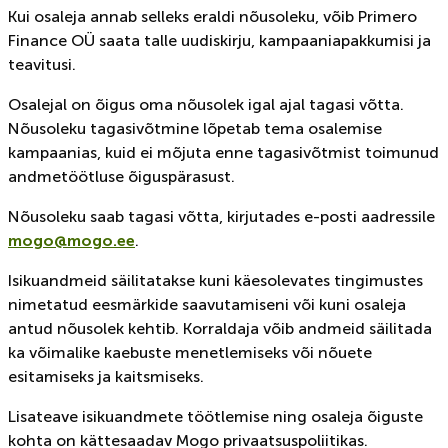
Kui osaleja annab selleks eraldi nõusoleku, võib Primero
Finance OÜ saata talle uudiskirju, kampaaniapakkumisi ja
teavitusi.
Osalejal on õigus oma nõusolek igal ajal tagasi võtta.
Nõusoleku tagasivõtmine lõpetab tema osalemise
kampaanias, kuid ei mõjuta enne tagasivõtmist toimunud
andmetöötluse õiguspärasust.
Nõusoleku saab tagasi võtta, kirjutades e-posti aadressile
mogo@mogo.ee
.
Isikuandmeid säilitatakse kuni käesolevates tingimustes
nimetatud eesmärkide saavutamiseni või kuni osaleja
antud nõusolek kehtib. Korraldaja võib andmeid säilitada
ka võimalike kaebuste menetlemiseks või nõuete
esitamiseks ja kaitsmiseks.
Lisateave isikuandmete töötlemise ning osaleja õiguste
kohta on kättesaadav Mogo privaatsuspoliitikas.