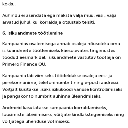
kokku.
Auhindu ei asendata ega maksta välja muul viisil, välja
arvatud juhul, kui korraldaja otsustab teisiti.
6. Isikuandmete töötlemine
Kampaanias osalemisega annab osaleja nõusoleku oma
isikuandmete töötlemiseks käesolevates tingimustes
toodud eesmärkidel. Isikuandmete vastutav töötleja on
Primero Finance OÜ.
Kampaania läbiviimiseks töödeldakse osaleja ees- ja
perekonnanime, telefoninumbrit ning e-posti aadressi.
Võitjalt küsitakse lisaks isikukoodi vanuse kontrollimiseks
ja pangakonto numbrit auhinna üleandmiseks.
Andmeid kasutatakse kampaania korraldamiseks,
loosimiste läbiviimiseks, võitjate kindlakstegemiseks ning
võitjatega ühenduse võtmiseks.