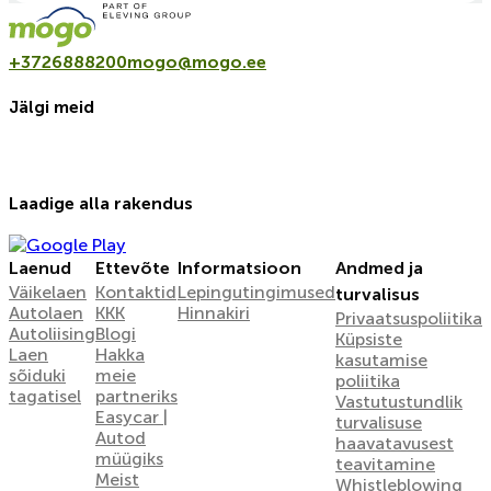
+3726888200
mogo@mogo.ee
Jälgi meid
Laadige alla rakendus
Laenud
Ettevõte
Informatsioon
Andmed ja
Väikelaen
Kontaktid
Lepingutingimused
turvalisus
Autolaen
KKK
Hinnakiri
Privaatsuspoliitika
Autoliising
Blogi
Küpsiste
Laen
Hakka
kasutamise
sõiduki
meie
poliitika
tagatisel
partneriks
Vastutustundlik
Easycar |
turvalisuse
Autod
haavatavusest
müügiks
teavitamine
Meist
Whistleblowing