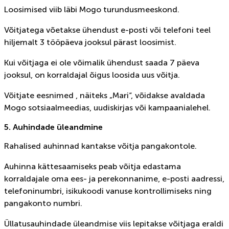
Loosimised viib läbi Mogo turundusmeeskond.
Võitjatega võetakse ühendust e-posti või telefoni teel
hiljemalt 3 tööpäeva jooksul pärast loosimist.
Kui võitjaga ei ole võimalik ühendust saada 7 päeva
jooksul, on korraldajal õigus loosida uus võitja.
Võitjate eesnimed , näiteks „Mari“, võidakse avaldada
Mogo sotsiaalmeedias, uudiskirjas või kampaanialehel.
5. Auhindade üleandmine
Rahalised auhinnad kantakse võitja pangakontole.
Auhinna kättesaamiseks peab võitja edastama
korraldajale oma ees- ja perekonnanime, e-posti aadressi,
telefoninumbri, isikukoodi vanuse kontrollimiseks ning
pangakonto numbri.
Üllatusauhindade üleandmise viis lepitakse võitjaga eraldi