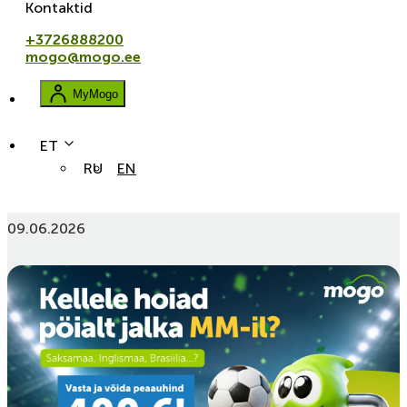
Kontaktid
+3726888200
mogo@mogo.ee
MyMogo
ET
RU
EN
Kellele hoiad pöialt jalka MM-il?” kampaania tingimused
09.06.2026