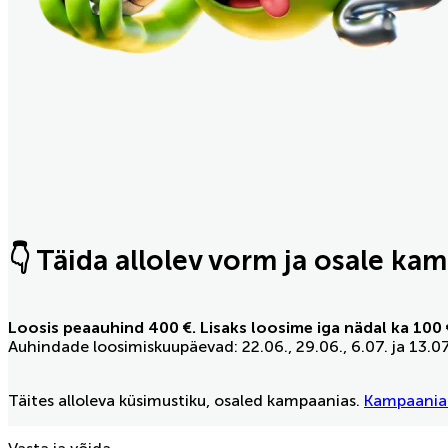
👇 Täida allolev vorm ja osale ka
Loosis peaauhind 400 €. Lisaks loosime iga nädal ka 100 
Auhindade loosimiskuupäevad: 22.06., 29.06., 6.07. ja 13.0
Täites alloleva küsimustiku, osaled kampaanias.
Kampaania