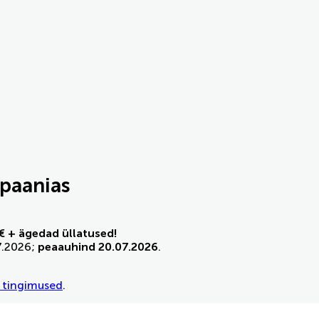
mpaanias
€ + ägedad üllatused!
7.2026;
peaauhind 20.07.2026
.
 tingimused
.