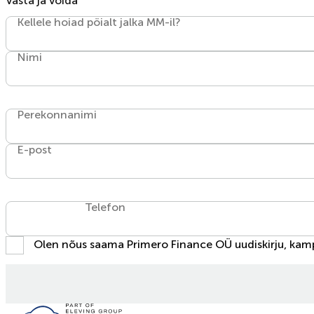
Vasta ja võida
Kellele hoiad pöialt jalka MM-il?
Nimi
Perekonnanimi
E-post
Telefon
Olen nõus saama Primero Finance OÜ uudiskirju, kamp