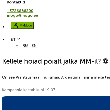
Kontaktid
+3726888200
mogo@mogo.ee
MyMogo
ET
RU
EN
Kellele hoiad pöialt jalka MM-il? ⚽
On see Prantsusmaa, Inglismaa, Argentiina...anna meile tea
Kampaania kestab kuni 19.07!